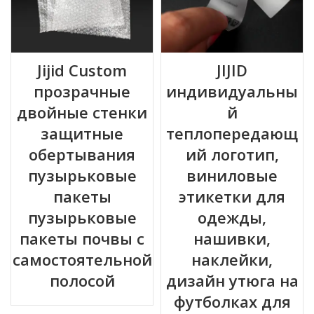
Jijid Custom
JIJID
прозрачные
индивидуальны
двойные стенки
й
защитные
теплопередающ
обертывания
ий логотип,
пузырьковые
виниловые
пакеты
этикетки для
пузырьковые
одежды,
пакеты почвы с
нашивки,
самостоятельной
наклейки,
полосой
дизайн утюга на
футболках для