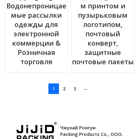
Водонепроницае
м принтом и
мые рассылки
пузырьковым
одежды для
логотипом,
электронной
почтовый
коммерции &
конверт,
Розничная
защитные
торговля
почтовые пакеты
1
2
3
→
Чжухай Ронгуи
Packing Products Co., ООО.