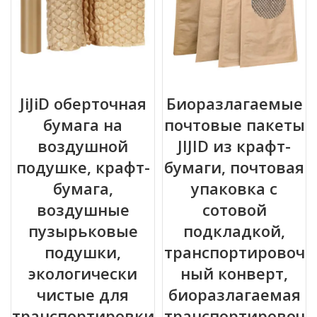
JiJiD оберточная
Биоразлагаемые
бумага на
почтовые пакеты
воздушной
JIJID из крафт-
подушке, крафт-
бумаги, почтовая
бумага,
упаковка с
воздушные
сотовой
пузырьковые
подкладкой,
подушки,
транспортировоч
экологически
ный конверт,
чистые для
биоразлагаемая
транспортировки
транспортировоч