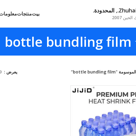
لمحدودة.
بيت
منتجات
معلومات 
حين 2007
bottle bundling film
الموسومة "
bottle bundling film
”
يعرض
9