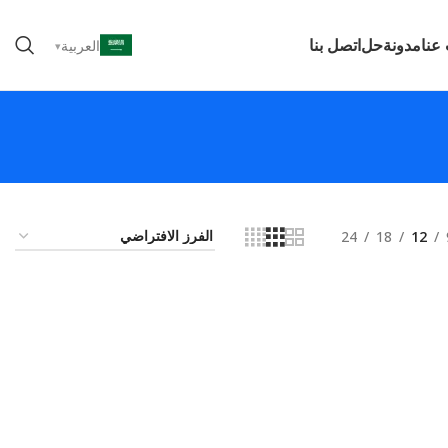
عنا
مدونة
حل
اتصل بنا
العربية
24
18
12