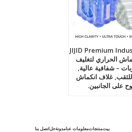
JIJID Premium Industria
نكماش الحراري لتغليف
ات – شفافية عالية,
للثقب, غلاف انكماش
ح على الجانبين.
بيت
منتجات
معلومات عنا
مدونة
حل
اتصل بنا