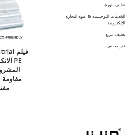
تغليف الورق
الخدمات اللوجستية & عبوة التجارة
الإلكترونية
تغليف مربع
غير مصنف
فيلم l
PE الا
المشروب
مقاومة 
مفتو