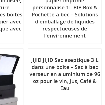
nalisée,
papier imprimé
ture
personnalisé 1L BIB Box &
es boîtes
Pochette à bec – Solutions
pier avec
d'emballage de liquides
que avec
respectueuses de
l'environnement
JIJID JIJID Sac aseptique 3 L
dans une boîte – Sac à bec
verseur en aluminium de 96
oz pour le vin, Jus, Café &
Eau