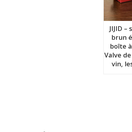
JIJID –
brun é
boîte 
Valve de
vin, l