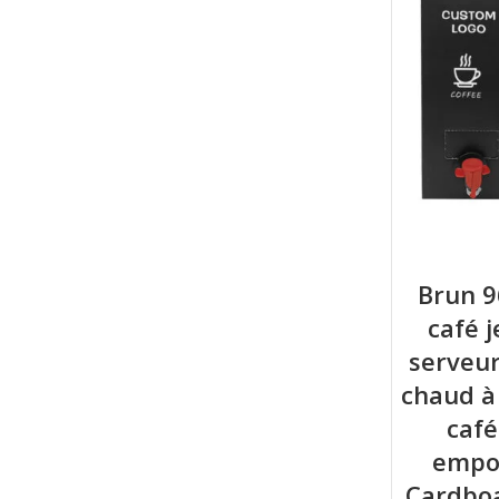
Brun 9
café 
serveur
chaud à 
caf
empor
Cardboa