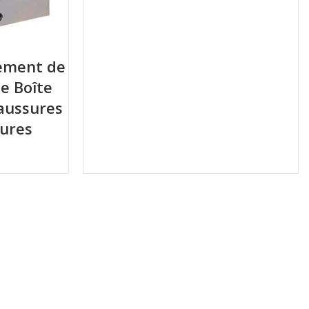
gement de
e Boîte
aussures
sures