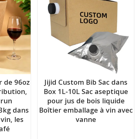
ir de 96oz
Jijid Custom Bib Sac dans
ribution,
Box 1L-10L Sac aseptique
brun
pour jus de bois liquide
 3kg dans
Boîtier emballage à vin avec
vin, les
vanne
café