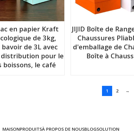
 sac en papier Kraft
JIJID Boîte de Ran
cologique de 3kg,
Chaussures Pliabl
à bavoir de 3L avec
d'emballage de Ch
 distribution pour le
Boîte à Chaus
es boissons, le café
1
2
→
MAISON
PRODUITS
À PROPOS DE NOUS
BLOG
SOLUTION