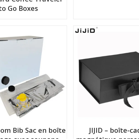
to Go Boxes
stom Bib Sac en boîte
JIJID – boîte-c