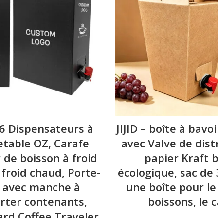
6 Dispensateurs à
JIJID – boîte à bavo
jetable OZ, Carafe
avec Valve de dist
 de boisson à froid
papier Kraft 
froid chaud, Porte-
écologique, sac de
é avec manche à
une boîte pour le 
ter contenants,
boissons, le 
rd Coffee Traveler