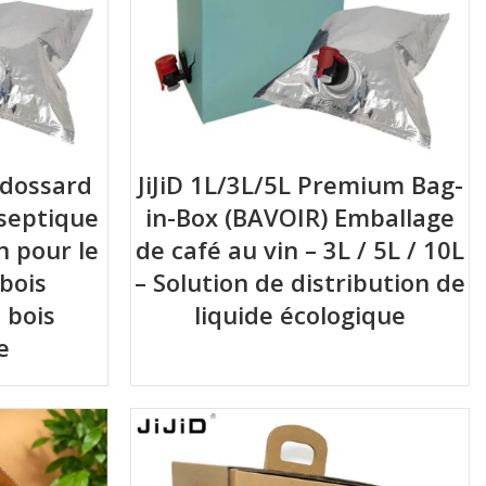
e dossard
JiJiD 1L/3L/5L Premium Bag-
aseptique
in-Box (BAVOIR) Emballage
n pour le
de café au vin – 3L / 5L / 10L
 bois
– Solution de distribution de
 bois
liquide écologique
e