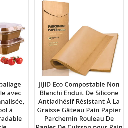
mballage
JiJiD Eco Compostable Non
le avec
Blanchi Enduit De Silicone
nalisée,
Antiadhésif Résistant À La
bol à
Graisse Gâteau Pain Papier
radable
Parchemin Rouleau De
cle
Papier De Cuisson pour Pain