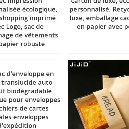
ec impression
carton de luxe, éc
alisée écologique,
personnalisé, Recyc
 shopping imprimé
luxe, emballage ca
c Logo, sac de
en papier avec 
nage de vêtements
papier robuste
sac d'enveloppe en
 translucide auto-
if biodégradable
que pour enveloppes
ichiers de cartes
ales enveloppes
d'expédition