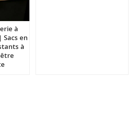
erie à
 | Sacs en
stants à
nêtre
te