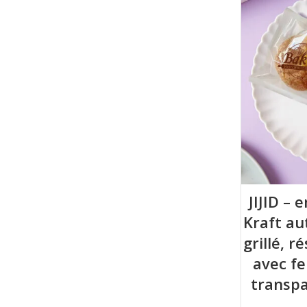
JIJID –
Kraft au
grillé, r
avec fe
transpa