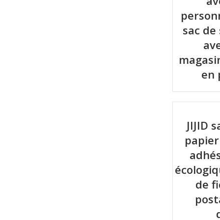
av
personn
sac de
ave
magasi
en 
JIJID 
papier
adhés
écologi
de f
post