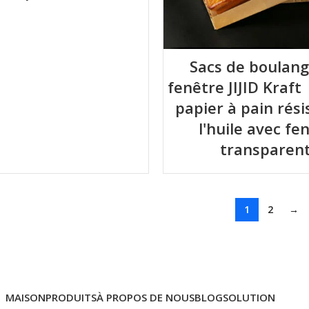
Sacs de boulang
fenêtre JIJID Kraft
papier à pain rési
l'huile avec fe
transparen
1
2
→
MAISON
PRODUITS
À PROPOS DE NOUS
BLOG
SOLUTION