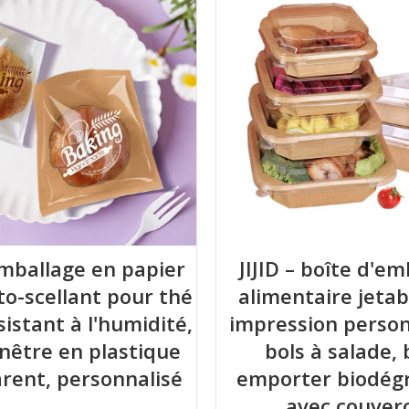
 emballage en papier
JIJID – boîte d'e
to-scellant pour thé
alimentaire jetab
ésistant à l'humidité,
impression person
nêtre en plastique
bols à salade, 
rent, personnalisé
emporter biodég
avec couver