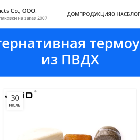
cts Co., ООО.
ДОМ
ПРОДУКЦИЯ
О НАС
БЛО
аковки на заказ 2007
тернативная термо
из ПВДХ
30
ИЮЛЬ