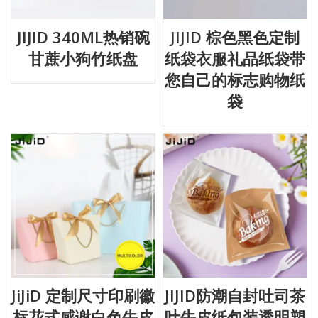
JIJID 340ML热销碗
JIJID 棕色黑色定制
甘蔗小狗竹纸盘
纸袋衣服礼品纸袋带
您自己的标志购物纸
袋
JiJiD 定制尺寸印刷徽
JIJID防潮自封吐司茶
标花式感谢白色牛皮
叶牛皮纸包装透明塑