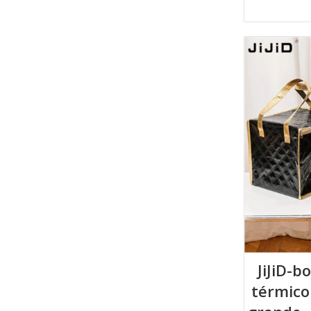
JiJiD-b
térmico