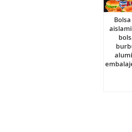
Bolsa
aislami
bols
burb
alumi
embalaj