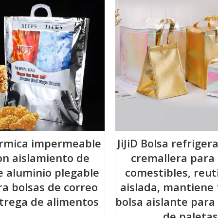
érmica impermeable
JiJiD Bolsa refrige
on aislamiento de
cremallera para 
e aluminio plegable
comestibles, reuti
ara bolsas de correo
aislada, mantiene 
trega de alimentos
bolsa aislante para
de paleta