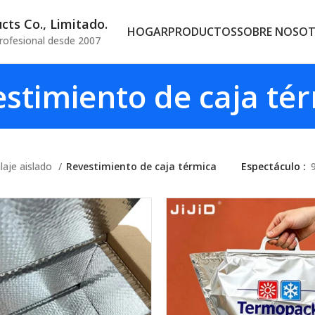
ts Co., Limitado.
HOGAR
PRODUCTOS
SOBRE NOSO
rofesional desde 2007
stimiento de caja té
aje aislado
Revestimiento de caja térmica
Espectáculo