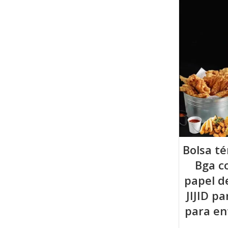
Bolsa t
Bga c
papel d
JIJID p
para en