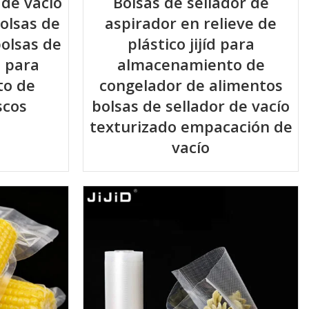
 de vacío
Bolsas de sellador de
bolsas de
aspirador en relieve de
bolsas de
plástico jijíd para
o para
almacenamiento de
to de
congelador de alimentos
scos
bolsas de sellador de vacío
texturizado empacación de
vacío