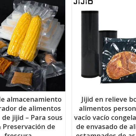
de almacenamiento
Jijid en relieve b
rador de alimentos
alimentos person
 de jijid – Para sous
vacío vacío congel
& Preservación de
de envasado de a
frescura
estampados de as