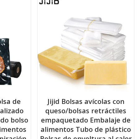
olsa de
Jijid Bolsas avícolas con
alizado
queso/bolsas retráctiles
ado bolso
empaquetado Embalaje de
limentos
alimentos Tubo de plástico
piración
Bolsas de envoltura al calor