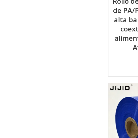
Rollo d
de PA/
alta ba
coext
alimen
A