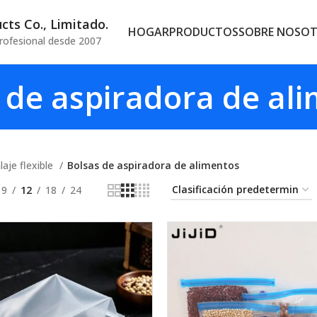
ts Co., Limitado.
HOGAR
PRODUCTOS
SOBRE NOSO
rofesional desde 2007
 de aspiradora de al
aje flexible
Bolsas de aspiradora de alimentos
9
12
18
24