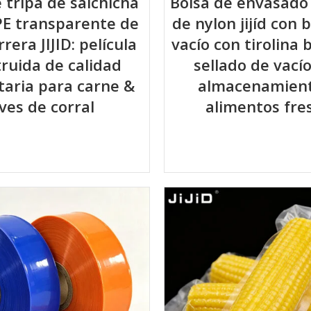
e tripa de salchicha
Bolsa de envasado
PE transparente de
de nylon jijíd con 
rrera JIJID: película
vacío con tirolina 
ruida de calidad
sellado de vací
taria para carne &
almacenamien
ves de corral
alimentos fre