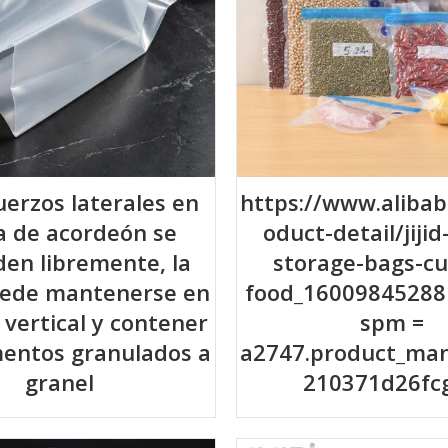
uerzos laterales en
https://www.aliba
a de acordeón se
oduct-detail/jiji
en libremente, la
storage-bags-c
uede mantenerse en
food_16009845288
 vertical y contener
spm =
mentos granulados a
a2747.product_man
granel
210371d26fc