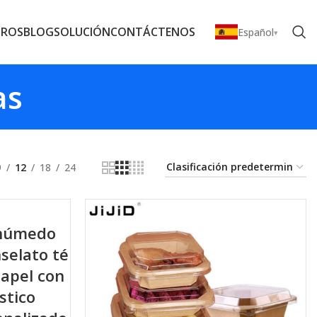
TROS
BLOG
SOLUCIÓN
CONTÁCTENOS
Español
as
9
12
18
24
e húmedo
selato té
papel con
stico