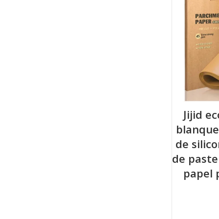
Jijid 
blanquea
de silic
de paste
papel 