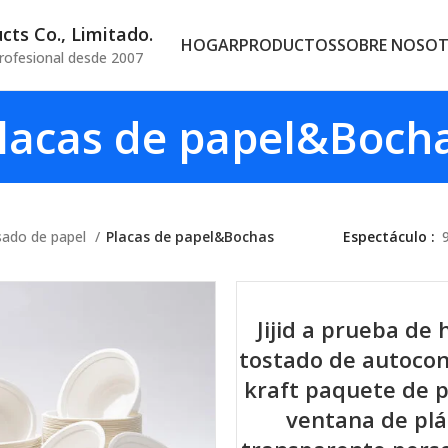
ts Co., Limitado.
HOGAR
PRODUCTOS
SOBRE NOSO
rofesional desde 2007
lacas de papel&Boch
sado de papel
Placas de papel&Bochas
Espectáculo
Jijid a prueba d
tostado de autocon
kraft paquete de 
ventana de plá