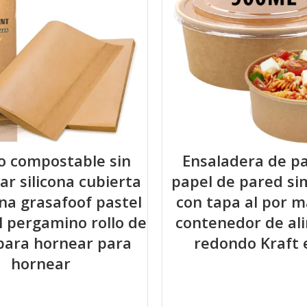
eco compostable sin
Ensaladera de p
r silicona cubierta
papel de pared sim
ona grasafoof pastel
con tapa al por 
l pergamino rollo de
contenedor de al
para hornear para
redondo Kraft e
hornear