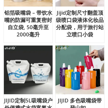
铝箔吸嘴袋 – 带饮水
Jijid定制尺寸翻盖顶
嘴的防漏可重复密封
级喷口袋液体化妆品
自立袋, 50毫升至
分配袋，用于旅行站
2000毫升
立喷口小袋
JIJID定制5L吸嘴袋户
JIJID 多色吸嘴袋带
外便携式水袋富氢水
登山扣 –