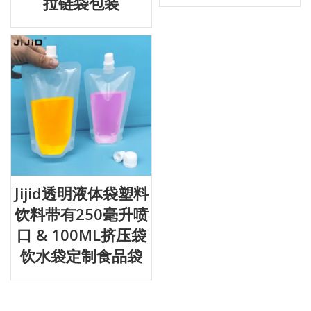
拉链袋包装
Jijid透明液体袋塑料
饮料带有250毫升喷
口 & 100ML挤压袋
饮水袋定制食品袋