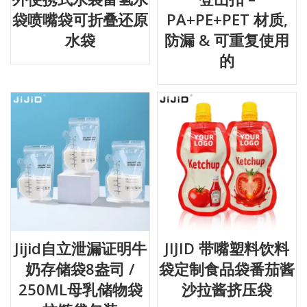
袋喷嘴袋可折叠还原
PA+PE+PET 材质,
水袋
防漏 & 可重复使用
的
Jijid自立泄漏证明牛
JIJID 带嘴塑料饮料
奶存储袋8盎司 /
袋定制食品袋番茄酱
250ML母乳储物袋
沙拉酱挤压袋