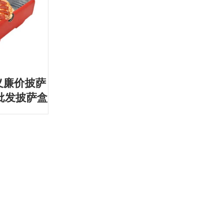
定义廉价披萨
批发披萨盒