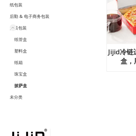
纸包装
后勤 & 电子商务包装
盒装包装
纸管盒
Jijid
塑料盒
盒，
纸箱
珠宝盒
披萨盒
未分类