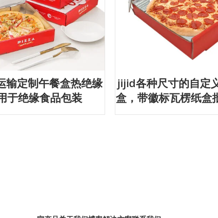
冷链运输定制午餐盒热绝缘
jijid各种尺寸的自
用于绝缘食品包装
盒，带徽标瓦楞纸盒