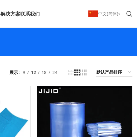
客
解决方案
联系我们
中文(简体)
展示
9
12
18
24