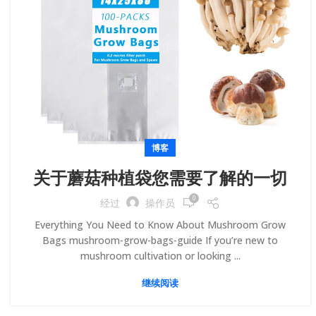
博客
关于蘑菇种植袋您需要了解的一切
0
经过
操作员
Everything You Need to Know About Mushroom Grow
Bags mushroom-grow-bags-guide If you’re new to
mushroom cultivation or looking
...
继续阅读