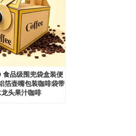
JIJID 食品级围兜袋盒装便
铝箔壶嘴包装咖啡袋带
水龙头果汁咖啡