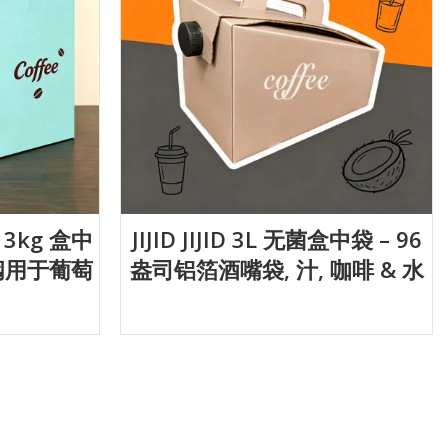
 3kg 盒中
JIJID JIJID 3L 无菌盒中袋 – 96
配阀用于葡萄
盎司铝箔酒嘴袋, 汁, 咖啡 & 水