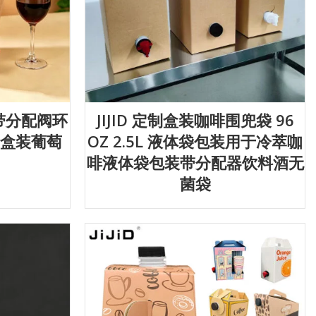
 盒带分配阀环
JIJID 定制盒装咖啡围兜袋 96
斤盒装葡萄
OZ 2.5L 液体袋包装用于冷萃咖
啡液体袋包装带分配器饮料酒无
菌袋