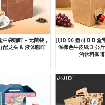
1L 盒中袋咖啡 – 无菌袋，
JIJID 96 盎司 BIB
分配龙头 & 液体咖啡
保棕色牛皮纸 3 公
酒饮料咖啡